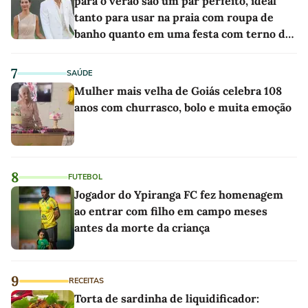
para o verão são um par perfeito, ideal
tanto para usar na praia com roupa de
banho quanto em uma festa com terno de
linho
7
SAÚDE
Mulher mais velha de Goiás celebra 108
anos com churrasco, bolo e muita emoção
8
FUTEBOL
Jogador do Ypiranga FC fez homenagem
ao entrar com filho em campo meses
antes da morte da criança
9
RECEITAS
Torta de sardinha de liquidificador: