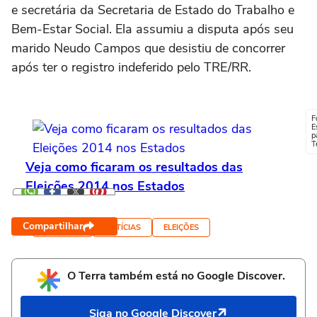
e secretária da Secretaria de Estado do Trabalho e
Bem-Estar Social. Ela assumiu a disputa após seu
marido Neudo Campos que desistiu de concorrer
após ter o registro indeferido pelo TRE/RR.
F
E
p
T
Veja como ficaram os resultados das
Eleições 2014 nos Estados
Compartilhar
TAGS
RORAIMA
NOTÍCIAS
ELEIÇÕES
O Terra também está no Google Discover.
Siga no Google Discover