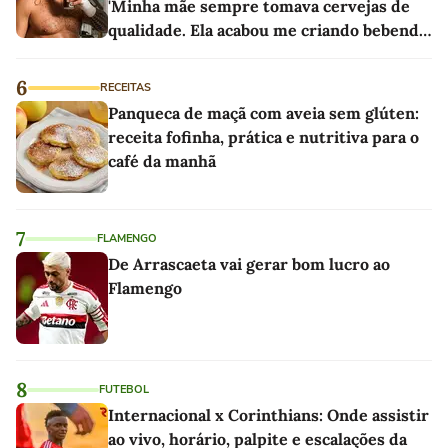
'Minha mãe sempre tomava cervejas de
qualidade. Ela acabou me criando bebendo
as melhores'
6
RECEITAS
Panqueca de maçã com aveia sem glúten:
receita fofinha, prática e nutritiva para o
café da manhã
7
FLAMENGO
De Arrascaeta vai gerar bom lucro ao
Flamengo
8
FUTEBOL
Internacional x Corinthians: Onde assistir
ao vivo, horário, palpite e escalações da