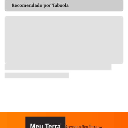
Recomendado por Taboola
Meu Terra
Acessar o Meu Terra →