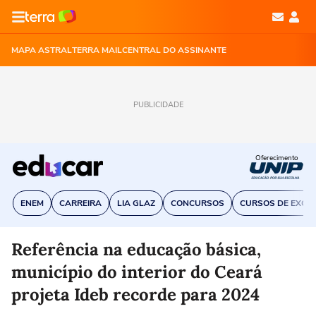
MAPA ASTRAL
TERRA MAIL
CENTRAL DO ASSINANTE
PUBLICIDADE
Oferecimento
ENEM
CARREIRA
LIA GLAZ
CONCURSOS
CURSOS DE EXCE
Referência na educação básica,
município do interior do Ceará
projeta Ideb recorde para 2024