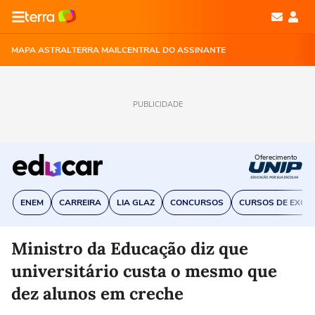
MAPA ASTRAL
TERRA MAIL
CENTRAL DO ASSINANTE
PUBLICIDADE
Oferecimento
ENEM
CARREIRA
LIA GLAZ
CONCURSOS
CURSOS DE EXCE
Ministro da Educação diz que
universitário custa o mesmo que
dez alunos em creche