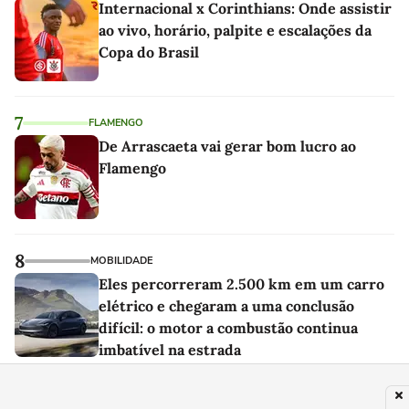
Internacional x Corinthians: Onde assistir
ao vivo, horário, palpite e escalações da
Copa do Brasil
7
FLAMENGO
De Arrascaeta vai gerar bom lucro ao
Flamengo
8
MOBILIDADE
Eles percorreram 2.500 km em um carro
elétrico e chegaram a uma conclusão
difícil: o motor a combustão continua
imbatível na estrada
9
MODA