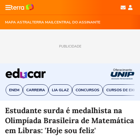
MAPA ASTRAL
TERRA MAIL
CENTRAL DO ASSINANTE
PUBLICIDADE
Oferecimento
ENEM
CARREIRA
LIA GLAZ
CONCURSOS
CURSOS DE EXCE
Estudante surda é medalhista na
Olimpíada Brasileira de Matemática
em Libras: 'Hoje sou feliz'