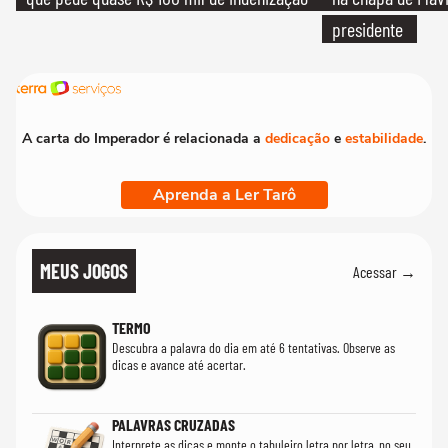
presidente
A carta do Imperador é relacionada a
dedicação
e
estabilidade
.
Aprenda a Ler Tarô
MEUS JOGOS
Acessar →
TERMO
Descubra a palavra do dia em até 6 tentativas. Observe as
dicas e avance até acertar.
PALAVRAS CRUZADAS
Interprete as dicas e monte o tabuleiro letra por letra, no seu