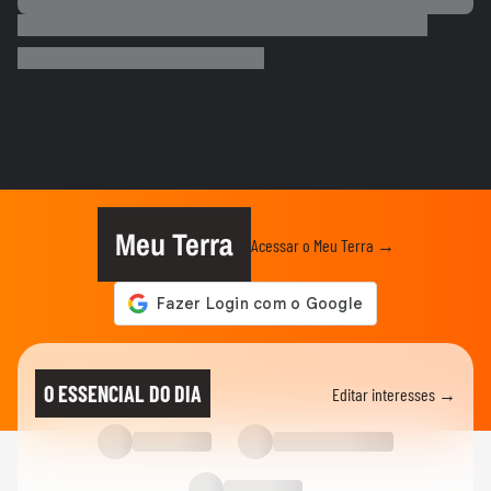
ENEM
Enem 2025: Eletrodinâmica foi o principal
tema da prova de física
01:11
ENEM
Enem 2025: Nível da prova de física foi
mais fácil do que do ano...
01:09
NOTÍCIAS
Atrasados do Enem movimentam locais
de prova no último dia do...
Meu Terra
Acessar o Meu Terra →
ENEM
Acompanhe agora a correção das
questões de Linguagens e Humanas
ENEM
Professores do Objetivo debatem agora
O ESSENCIAL DO DIA
Editar interesses →
tema da Redação e 1º dia de...
ENEM
Enem 2025: Redação abordou o
envelhecimento; veja se seu texto foi...