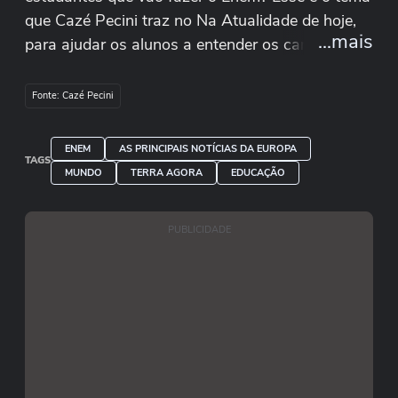
que Cazé Pecini traz no Na Atualidade de hoje,
...mais
para ajudar os alunos a entender os caminhos
para estudar sobre esse assunto.
Fonte: Cazé Pecini
Para ter dicas como essa, fique ligado no
@terrabrasil. E não se esqueça: nos dias 3 e 10
ENEM
AS PRINCIPAIS NOTÍCIAS DA EUROPA
TAGS
de novembro, logo depois das provas,
MUNDO
TERRA AGORA
EDUCAÇÃO
professores corrigem as questões do Enem em
transmissão ao vivo no Terra.
PUBLICIDADE