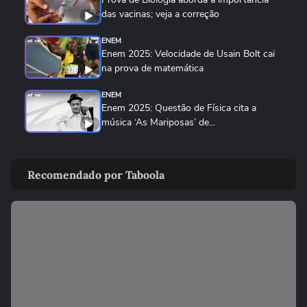
das vacinas; veja a correção
ENEM
Enem 2025: Velocidade de Usain Bolt cai
na prova de matemática
ENEM
Enem 2025: Questão de Física cita a
música ‘As Mariposas’ de...
ENEM
Enem 2025: Prova de Matemática exigiu
Recomendado por Taboola
interpretação de gráficos e...
ENEM
Enem: Questão da joaninha foi a mais
difícil na prova de biologia
ENEM
Enem 2025: Professor avalia a questão
mais fácil e a mais difícil...
03:46