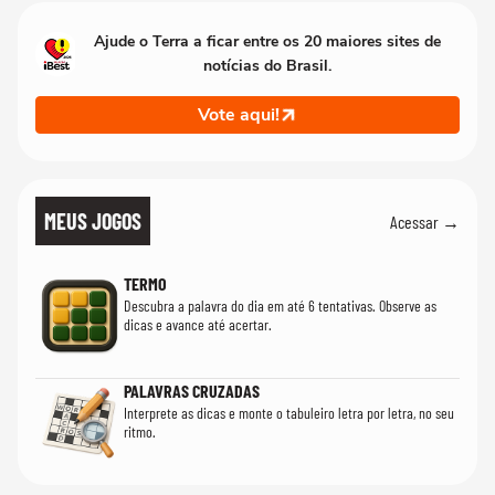
Ajude o Terra a ficar entre os 20 maiores sites de
notícias do Brasil.
Vote aqui!
MEUS JOGOS
Acessar →
TERMO
Descubra a palavra do dia em até 6 tentativas. Observe as
dicas e avance até acertar.
PALAVRAS CRUZADAS
Interprete as dicas e monte o tabuleiro letra por letra, no seu
ritmo.