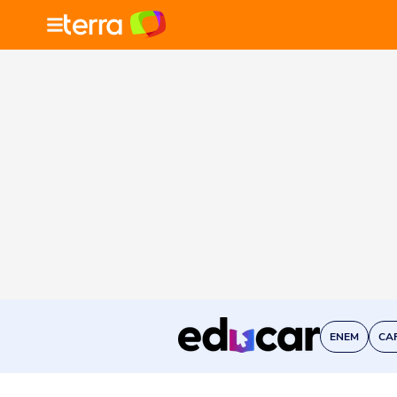
ENEM
CA