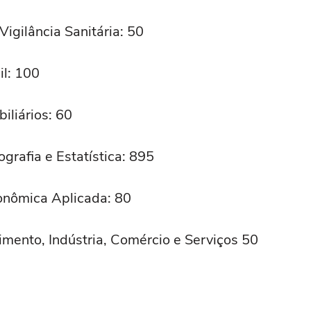
igilância Sanitária: 50
l: 100
liários: 60
ografia e Estatística: 895
conômica Aplicada: 80
imento, Indústria, Comércio e Serviços 50