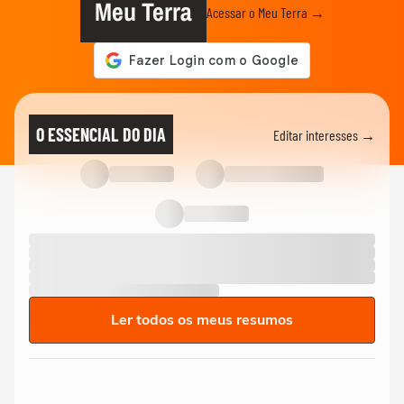
Meu Terra
Acessar o Meu Terra →
O ESSENCIAL DO DIA
Editar interesses →
Ler todos os meus resumos