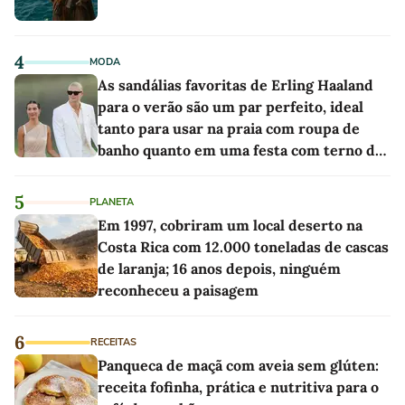
4
MODA
As sandálias favoritas de Erling Haaland
para o verão são um par perfeito, ideal
tanto para usar na praia com roupa de
banho quanto em uma festa com terno de
linho
5
PLANETA
Em 1997, cobriram um local deserto na
Costa Rica com 12.000 toneladas de cascas
de laranja; 16 anos depois, ninguém
reconheceu a paisagem
6
RECEITAS
Panqueca de maçã com aveia sem glúten:
receita fofinha, prática e nutritiva para o