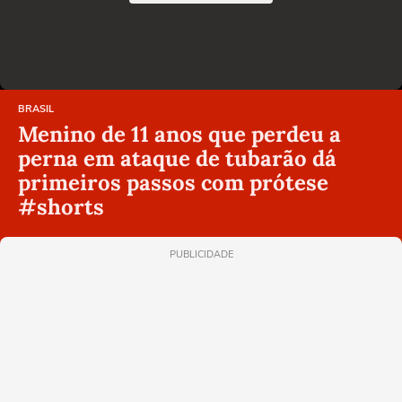
BRASIL
Menino de 11 anos que perdeu a
perna em ataque de tubarão dá
primeiros passos com prótese
#shorts
PUBLICIDADE