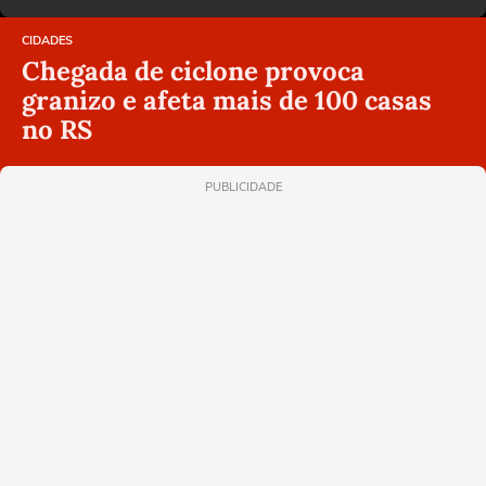
CIDADES
Chegada de ciclone provoca
granizo e afeta mais de 100 casas
no RS
PUBLICIDADE