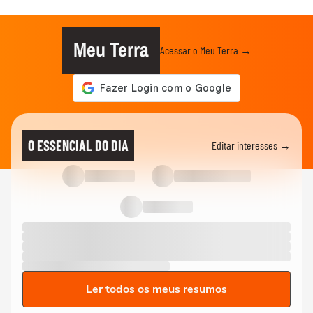
Meu Terra
Acessar o Meu Terra →
O ESSENCIAL DO DIA
Editar interesses →
Ler todos os meus resumos