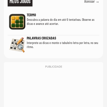
MEUS JOGOS
Acessar →
TERMO
Descubra a palavra do dia em até 6 tentativas. Observe as
dicas e avance até acertar.
PALAVRAS CRUZADAS
Interprete as dicas e monte o tabuleiro letra por letra, no seu
ritmo.
PUBLICIDADE