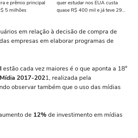
ra e prêmio principal
quer estudar nos EUA custa
R$ 5 milhões
quase R$ 400 mil e já teve 29
ganhadores do prêmio Nobel
uários em relação à decisão de compra de
e das empresas em elaborar programas de
l
estão cada vez maiores é o que aponta a 18°
 Mídia 2017-202
1, realizada pela
ndo observar também que o uso das mídias
m aumento de
12%
de investimento em mídias