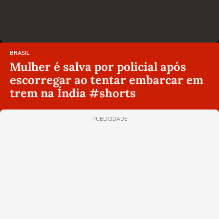
BRASIL
Mulher é salva por policial após
escorregar ao tentar embarcar em
trem na Índia #shorts
PUBLICIDADE