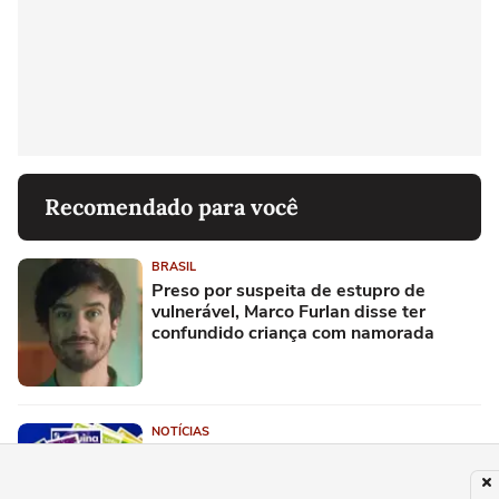
Recomendado para você
BRASIL
Preso por suspeita de estupro de
vulnerável, Marco Furlan disse ter
confundido criança com namorada
NOTÍCIAS
Resultado da Quina 7084: Ninguém
acerta as cinco dezenas e prêmio
acumula em R$ 10,5 milhões