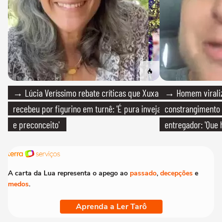
→ Lúcia Veríssimo rebate críticas que Xuxa
→ Homem viraliz
recebeu por figurino em turnê: 'É pura inveja
constrangimento
e preconceito'
entregador: 'Que 
A carta da Lua representa o apego ao
passado
,
decepções
e
medos
.
Aprenda a Ler Tarô