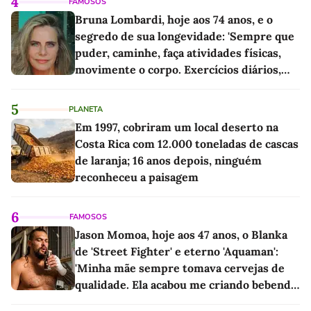
4
FAMOSOS
Bruna Lombardi, hoje aos 74 anos, e o
segredo de sua longevidade: 'Sempre que
puder, caminhe, faça atividades físicas,
movimente o corpo. Exercícios diários,
mesmo pequenos, são libertadores'
5
PLANETA
Em 1997, cobriram um local deserto na
Costa Rica com 12.000 toneladas de cascas
de laranja; 16 anos depois, ninguém
reconheceu a paisagem
6
FAMOSOS
Jason Momoa, hoje aos 47 anos, o Blanka
de 'Street Fighter' e eterno 'Aquaman':
'Minha mãe sempre tomava cervejas de
qualidade. Ela acabou me criando bebendo
as melhores'