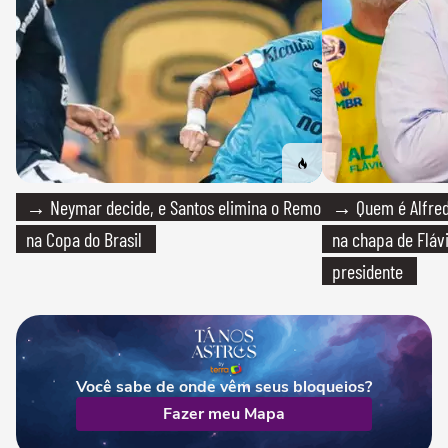
→ Neymar decide, e Santos elimina o Remo
→ Quem é Alfredo
na Copa do Brasil
na chapa de Fláv
presidente
Você sabe de onde vêm seus bloqueios?
Fazer meu Mapa