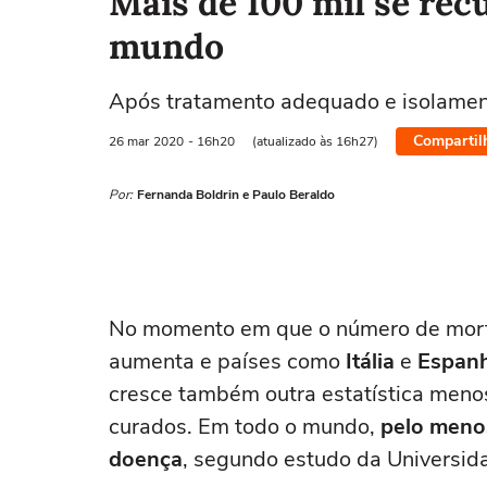
Mais de 100 mil se rec
mundo
Após tratamento adequado e isolamen
Compartil
26 mar
2020
- 16h20
(atualizado às 16h27)
Por:
Fernanda Boldrin e Paulo Beraldo
No momento em que o número de morto
aumenta e países como
Itália
e
Espan
cresce também outra estatística meno
curados. Em todo o mundo,
pelo menos
doença
, segundo estudo da Universid