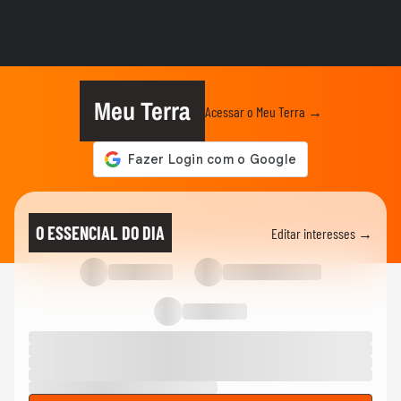
Lula chama Rubio de 'latino-americano
frustrado' e diz que...
ELEIÇÕES
Lula chama Rubio de 'latino-americano
frustrado' e diz que...
Meu Terra
Acessar o Meu Terra →
CIDADES
Ventos fortes atingem Santos e Defesa
Civil alerta para ressaca e...
EDUCAÇÃO
Secretária escolar pula janela e salva
O ESSENCIAL DO DIA
Editar interesses →
estudante engasgado em Teresina
CIDADES
Com ventania, Rio recomenda que
população retorne para casa e...