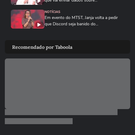
que vai enviar dados sobre...
NOTÍCIAS
Em evento do MTST, Janja volta a pedir
que Discord seja banido do...
BRASIL
Queda de helicóptero deixa ao menos
Recomendado por Taboola
quatro mortos no Rio de...
CIDADES
Queda de helicóptero deixa ao menos
quatro mortos no Rio de Janeiro
ENTRETÊ
Alinne Rosa registra boletim de ocorrência
após agressão: ‘Não...
BRASIL
Mulher é salva por policial após escorregar
ao tentar embarcar em...
BRASIL