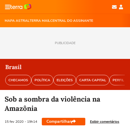
MAPA ASTRAL
TERRA MAIL
CENTRAL DO ASSINANTE
PUBLICIDADE
Brasil
CHECAMOS
POLÍTICA
ELEIÇÕES
CARTA CAPITAL
PERFIL BR
Sob a sombra da violência na
Amazônia
Compartilhar
Exibir comentários
15 fev
2020
- 19h14