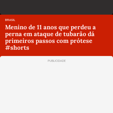
BRASIL
Menino de 11 anos que perdeu a
perna em ataque de tubarão dá
primeiros passos com prótese
#shorts
PUBLICIDADE