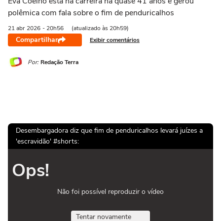
Eva Coelho está na carreira há quase 41 anos e gerou
polêmica com fala sobre o fim de penduricalhos
21 abr
2026
- 20h56
(atualizado às 20h59)
Compartilhar
Exibir comentários
Por:
Redação Terra
Desembargadora diz que fim de penduricalhos levará juízes a
'escravidão' #shorts:
Ops!
Não foi possível reproduzir o vídeo
Tentar novamente