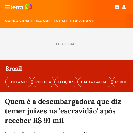
MAPA ASTRAL
TERRA MAIL
CENTRAL DO ASSINANTE
PUBLICIDADE
Brasil
CHECAMOS
POLÍTICA
ELEIÇÕES
CARTA CAPITAL
PERFIL BR
Quem é a desembargadora que diz
temer juízes na 'escravidão' após
receber R$ 91 mil