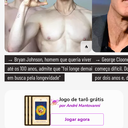
→ Bryan Johnson, homem que queria viver
→ George Clooney
até os 100 anos, admite que "foi longe demais
começo difícil. 
em busca pela longevidade"
por dois anos e, 
bicicleta aos test
Jogo de tarô grátis
por André Mantovanni
Jogar agora