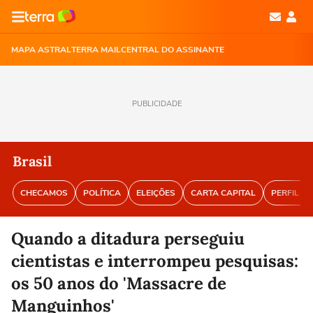
MAPA ASTRAL
TERRA MAIL
CENTRAL DO ASSINANTE
PUBLICIDADE
Brasil
CHECAMOS
POLÍTICA
ELEIÇÕES
CARTA CAPITAL
PERFIL BR
Quando a ditadura perseguiu
cientistas e interrompeu pesquisas:
os 50 anos do 'Massacre de
Manguinhos'