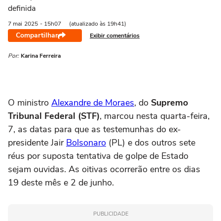
definida
7 mai
2025
- 15h07
(atualizado às 19h41)
Compartilhar
Exibir comentários
Por:
Karina Ferreira
O ministro
Alexandre de Moraes
, do
Supremo
Tribunal Federal (STF)
, marcou nesta quarta-feira,
7, as datas para que as testemunhas do ex-
presidente
Jair
Bolsonaro
(PL) e dos outros sete
réus por suposta tentativa de golpe de Estado
sejam ouvidas. As oitivas ocorrerão entre os dias
19 deste mês e 2 de junho.
PUBLICIDADE