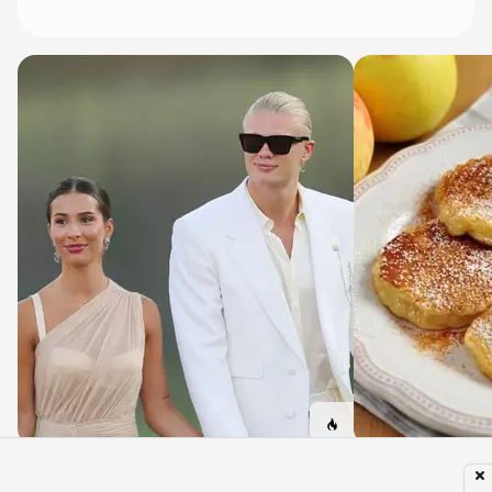
→ As sandálias favoritas de Erling Haaland
→ Panqueca de 