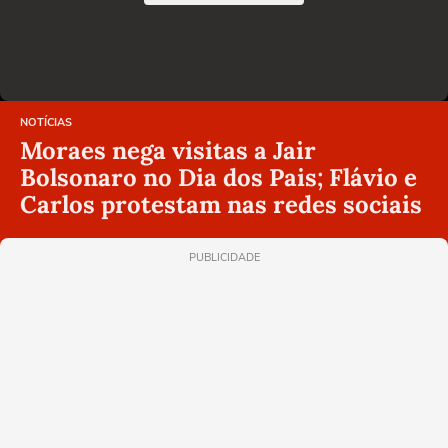
NOTÍCIAS
Moraes nega visitas a Jair
Bolsonaro no Dia dos Pais; Flávio e
Carlos protestam nas redes sociais
PUBLICIDADE