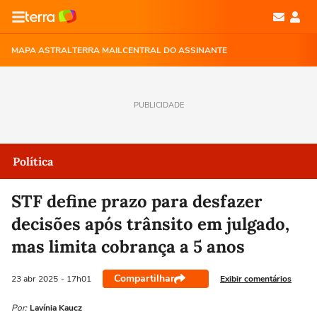
MAPA ASTRAL
TERRA MAIL
CENTRAL DO ASSINANTE
PUBLICIDADE
Política
STF define prazo para desfazer
decisões após trânsito em julgado,
mas limita cobrança a 5 anos
Compartilhar
Exibir comentários
23 abr
2025
- 17h01
Por:
Lavínia Kaucz