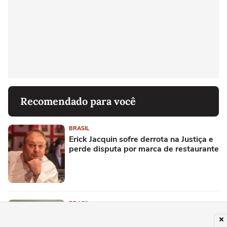
Recomendado para você
BRASIL
Erick Jacquin sofre derrota na Justiça e
perde disputa por marca de restaurante
BRASIL
'Mãe ouviu o filho gritar de dor', diz
advogada da criança em caso que