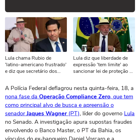
Lula chama Rubio de
Lula diz que liberdade de
'latino-americano frustrado'
expressão 'tem limite' ao
e diz que secretário dos
sancionar lei de proteção a
EUA 'odeia o Brasil'
menores de idade
A Polícia Federal deflagrou nesta quinta-feira, 18, a
nona fase da
Operação Compliance Zero
, que tem
como principal alvo de busca e apreensão o
senador
Jaques Wagner
(PT)
, líder do governo
Lula
no Senado. A investigação apura supostas fraudes
envolvendo o Banco Master, o PT da Bahia, os
vínculos do ex-banqueiro Daniel Vorcaro e a