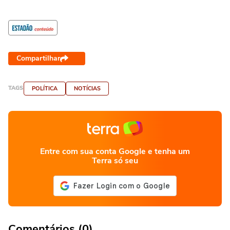
Compartilhar
TAGS
POLÍTICA
NOTÍCIAS
Entre com sua conta Google e tenha um
Terra só seu
Comentários (0)