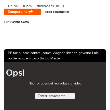
18 jun
2026
- 08h25
(atualizado às 08h55)
Compartilhar
Exibir comentários
Por:
Rariane Costa
PF faz buscas contra Jaques Wagner, líder do governo Lula
no Senado, em caso Banco Master:
Ops!
Não foi possível reproduzir o vídeo
Tentar novamente