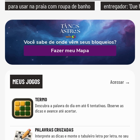
para usar na praia com roupa de banho
entregador: 'Que 
quanto em uma festa com terno de linho
Você sabe de onde vêm seus bloqueios?
Fazer meu Mapa
MEUS JOGOS
Acessar →
TERMO
Descubra a palavra do dia em até 6 tentativas. Observe as
dicas e avance até acertar.
PALAVRAS CRUZADAS
Interprete as dicas e monte o tabuleiro letra por letra, no seu