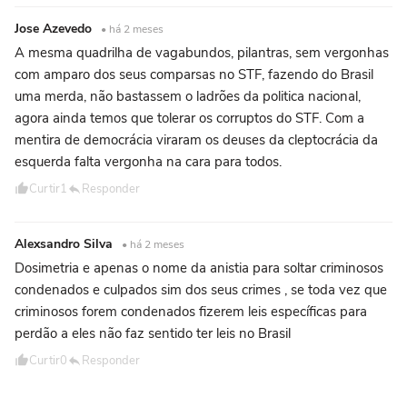
Jose Azevedo
• há 2 meses
A mesma quadrilha de vagabundos, pilantras, sem vergonhas
com amparo dos seus comparsas no STF, fazendo do Brasil
uma merda, não bastassem o ladrões da politica nacional,
agora ainda temos que tolerar os corruptos do STF. Com a
mentira de democrácia viraram os deuses da cleptocrácia da
esquerda falta vergonha na cara para todos.
Curtir
1
Responder
Alexsandro Silva
• há 2 meses
Dosimetria e apenas o nome da anistia para soltar criminosos
condenados e culpados sim dos seus crimes , se toda vez que
criminosos forem condenados fizerem leis específicas para
perdão a eles não faz sentido ter leis no Brasil
Curtir
0
Responder