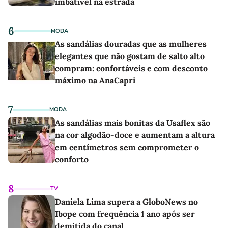
imbatível na estrada
6
MODA
As sandálias douradas que as mulheres
elegantes que não gostam de salto alto
compram: confortáveis e com desconto
máximo na AnaCapri
7
MODA
As sandálias mais bonitas da Usaflex são
na cor algodão-doce e aumentam a altura
em centímetros sem comprometer o
conforto
8
TV
Daniela Lima supera a GloboNews no
Ibope com frequência 1 ano após ser
demitida do canal