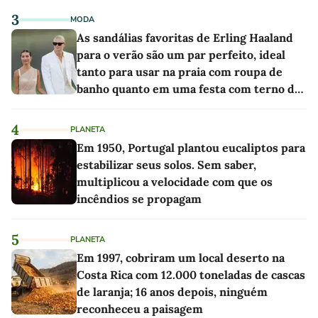
3
MODA
As sandálias favoritas de Erling Haaland
para o verão são um par perfeito, ideal
tanto para usar na praia com roupa de
banho quanto em uma festa com terno de
linho
4
PLANETA
Em 1950, Portugal plantou eucaliptos para
estabilizar seus solos. Sem saber,
multiplicou a velocidade com que os
incêndios se propagam
5
PLANETA
Em 1997, cobriram um local deserto na
Costa Rica com 12.000 toneladas de cascas
de laranja; 16 anos depois, ninguém
reconheceu a paisagem