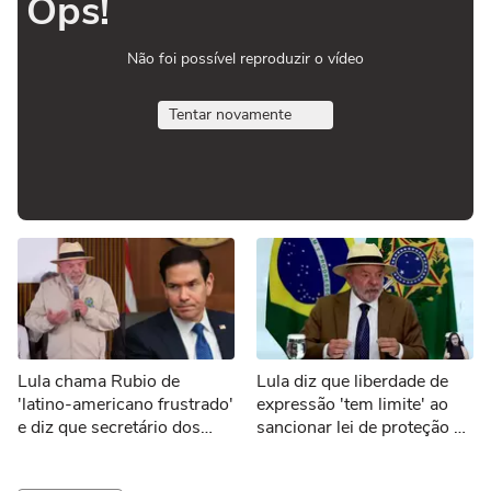
Ops!
Não foi possível reproduzir o vídeo
Tentar novamente
Lula chama Rubio de
Lula diz que liberdade de
'latino-americano frustrado'
expressão 'tem limite' ao
e diz que secretário dos
sancionar lei de proteção a
EUA 'odeia o Brasil'
menores de idade