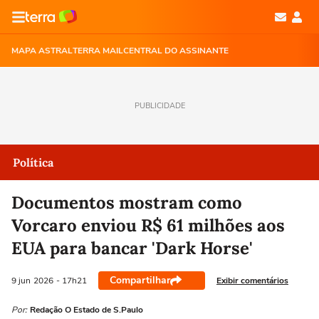
MAPA ASTRAL
TERRA MAIL
CENTRAL DO ASSINANTE
PUBLICIDADE
Política
Documentos mostram como
Vorcaro enviou R$ 61 milhões aos
EUA para bancar 'Dark Horse'
Compartilhar
Exibir comentários
9 jun
2026
- 17h21
Por:
Redação O Estado de S.Paulo