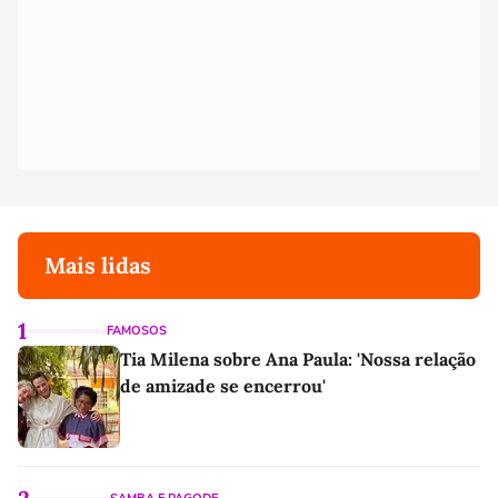
Mais lidas
1
FAMOSOS
Tia Milena sobre Ana Paula: 'Nossa relação
de amizade se encerrou'