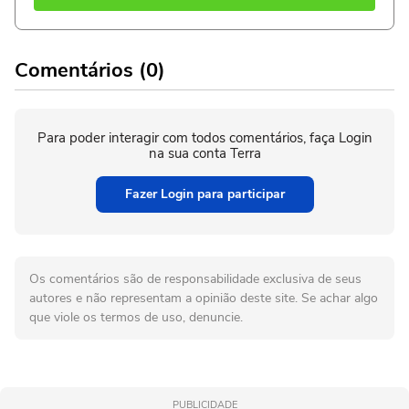
Comentários (0)
Para poder interagir com todos comentários, faça Login
na sua conta Terra
Fazer Login para participar
Os comentários são de responsabilidade exclusiva de seus
autores e não representam a opinião deste site. Se achar algo
que viole os termos de uso, denuncie.
PUBLICIDADE