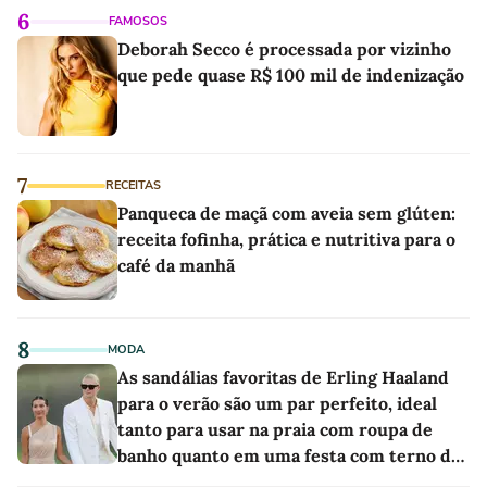
6
FAMOSOS
Deborah Secco é processada por vizinho
que pede quase R$ 100 mil de indenização
7
RECEITAS
Panqueca de maçã com aveia sem glúten:
receita fofinha, prática e nutritiva para o
café da manhã
8
MODA
As sandálias favoritas de Erling Haaland
para o verão são um par perfeito, ideal
tanto para usar na praia com roupa de
banho quanto em uma festa com terno de
linho