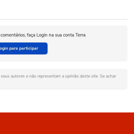
 comentários, faça Login na sua conta Terra
ogin para participar
seus autores e não representam a opinião deste site. Se achar