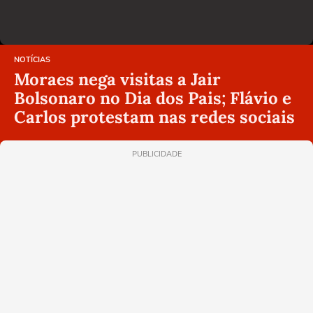
NOTÍCIAS
Moraes nega visitas a Jair
Bolsonaro no Dia dos Pais; Flávio e
Carlos protestam nas redes sociais
PUBLICIDADE