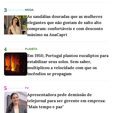
3
MODA
As sandálias douradas que as mulheres
elegantes que não gostam de salto alto
compram: confortáveis e com desconto
máximo na AnaCapri
4
PLANETA
Em 1950, Portugal plantou eucaliptos para
estabilizar seus solos. Sem saber,
multiplicou a velocidade com que os
incêndios se propagam
5
TV
Apresentadora pede demissão de
telejornal para ser gerente em empresa:
"Mais tempo e paz"