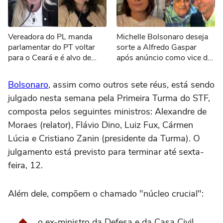
Vereadora do PL manda
Michelle Bolsonaro deseja
parlamentar do PT voltar
sorte a Alfredo Gaspar
para o Ceará e é alvo de
após anúncio como vice de
representação no MPF:
Flávio: 'Todos unidos'
'Nasceu lá, mas vem encher
Bolsonaro
, assim como outros sete réus, está sendo
o saco aqui'
julgado nesta semana pela Primeira Turma do STF,
composta pelos seguintes ministros: Alexandre de
Moraes (relator), Flávio Dino, Luiz Fux, Cármen
Lúcia e Cristiano Zanin (presidente da Turma). O
julgamento está previsto para terminar até sexta-
feira, 12.
Além dele, compõem o chamado "núcleo crucial":
o ex-ministro da Defesa e da Casa Civil,