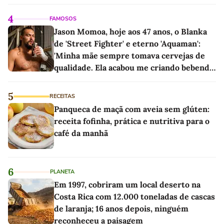
linho
4
FAMOSOS
Jason Momoa, hoje aos 47 anos, o Blanka
de 'Street Fighter' e eterno 'Aquaman':
'Minha mãe sempre tomava cervejas de
qualidade. Ela acabou me criando bebendo
as melhores'
5
RECEITAS
Panqueca de maçã com aveia sem glúten:
receita fofinha, prática e nutritiva para o
café da manhã
6
PLANETA
Em 1997, cobriram um local deserto na
Costa Rica com 12.000 toneladas de cascas
de laranja; 16 anos depois, ninguém
reconheceu a paisagem