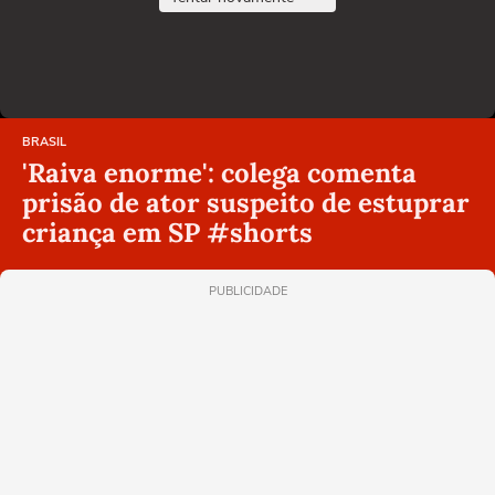
BRASIL
'Raiva enorme': colega comenta
prisão de ator suspeito de estuprar
criança em SP #shorts
PUBLICIDADE