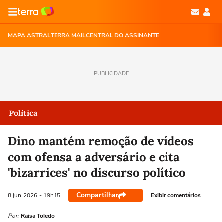
MAPA ASTRAL
TERRA MAIL
CENTRAL DO ASSINANTE
PUBLICIDADE
Política
Dino mantém remoção de vídeos
com ofensa a adversário e cita
'bizarrices' no discurso político
Compartilhar
Exibir comentários
8 jun
2026
- 19h15
Por:
Raisa Toledo