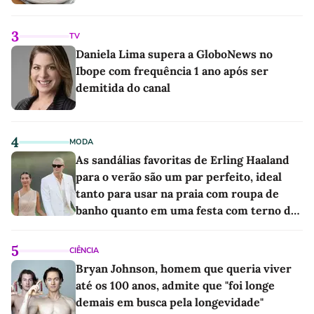
3
TV
Daniela Lima supera a GloboNews no
Ibope com frequência 1 ano após ser
demitida do canal
4
MODA
As sandálias favoritas de Erling Haaland
para o verão são um par perfeito, ideal
tanto para usar na praia com roupa de
banho quanto em uma festa com terno de
linho
5
CIÊNCIA
Bryan Johnson, homem que queria viver
até os 100 anos, admite que "foi longe
demais em busca pela longevidade"