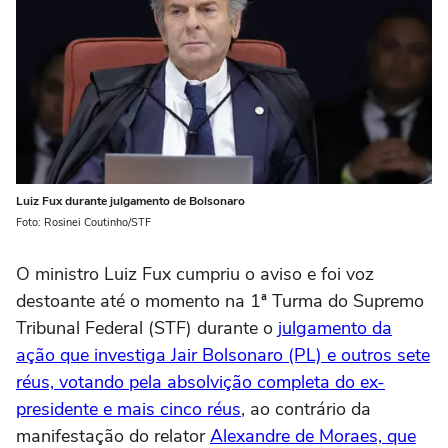
Luiz Fux durante julgamento de Bolsonaro
Foto: Rosinei Coutinho/STF
O ministro Luiz Fux cumpriu o aviso e foi voz
destoante até o momento na 1ª Turma do Supremo
Tribunal Federal (STF) durante o
j
ulgamento da
ação que investiga Jair Bolsonaro (PL) e outros sete
réus, votando pela absolvição completa do ex-
presidente e mais cinco réus
, ao contrário da
manifestação do relator
Alexandre de Moraes, que