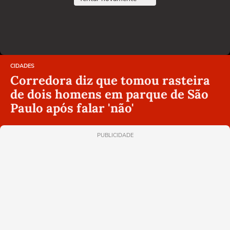
CIDADES
Corredora diz que tomou rasteira
de dois homens em parque de São
Paulo após falar 'não'
PUBLICIDADE