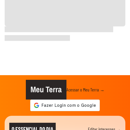
Meu Terra
Acessar o Meu Terra →
O ESSENCIAL DO DIA
Editar interesses →