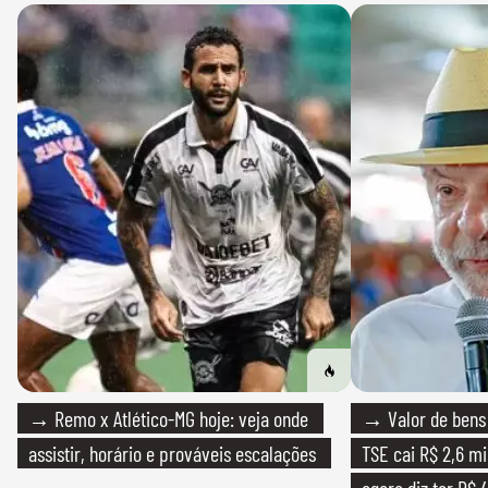
→ Remo x Atlético-MG hoje: veja onde
→ Valor de bens 
assistir, horário e prováveis escalações
TSE cai R$ 2,6 mi
agora diz ter R$ 4