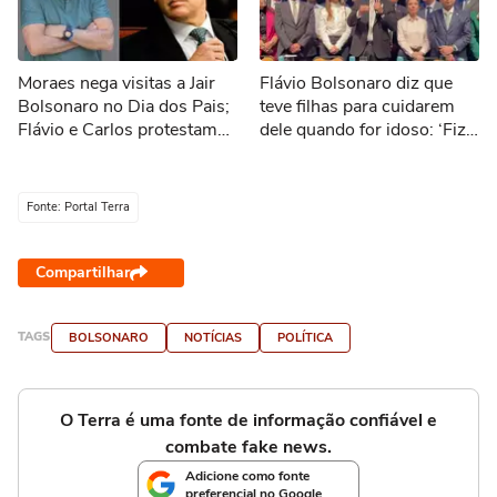
Moraes nega visitas a Jair
Flávio Bolsonaro diz que
Bolsonaro no Dia dos Pais;
teve filhas para cuidarem
Flávio e Carlos protestam
dele quando for idoso: ‘Fiz
nas redes sociais
exatamente para isso’
Fonte: Portal Terra
Compartilhar
TAGS
BOLSONARO
NOTÍCIAS
POLÍTICA
O Terra é uma fonte de informação confiável e
combate fake news.
Adicione como fonte
preferencial no Google