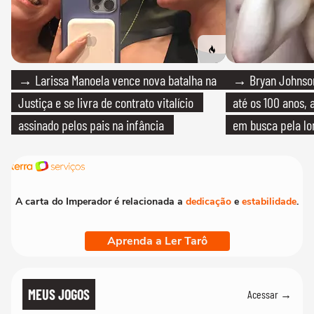
→ Larissa Manoela vence nova batalha na
→ Bryan Johnson
Justiça e se livra de contrato vitalício
até os 100 anos, 
assinado pelos pais na infância
em busca pela lo
A carta do Imperador é relacionada a
dedicação
e
estabilidade
.
Aprenda a Ler Tarô
MEUS JOGOS
Acessar →