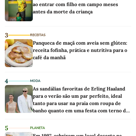
ao entrar com filho em campo meses
antes da morte da criança
3
RECEITAS
Panqueca de maçã com aveia sem glúten:
receita fofinha, prática e nutritiva para o
café da manhã
4
MODA
As sandálias favoritas de Erling Haaland
para o verão são um par perfeito, ideal
tanto para usar na praia com roupa de
banho quanto em uma festa com terno de
linho
5
PLANETA
Em 1997, cobriram um local deserto na