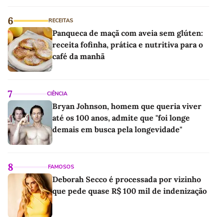
6
RECEITAS
Panqueca de maçã com aveia sem glúten:
receita fofinha, prática e nutritiva para o
café da manhã
7
CIÊNCIA
Bryan Johnson, homem que queria viver
até os 100 anos, admite que "foi longe
demais em busca pela longevidade"
8
FAMOSOS
Deborah Secco é processada por vizinho
que pede quase R$ 100 mil de indenização