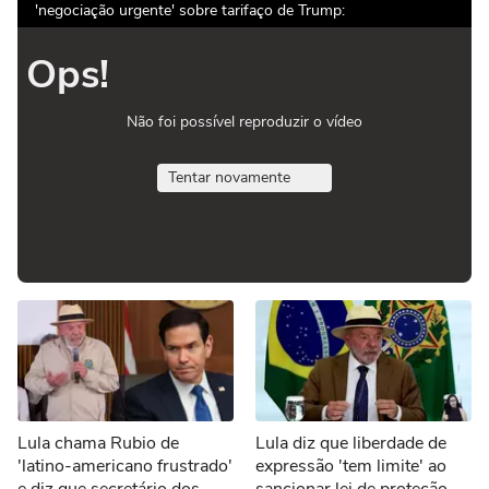
'negociação urgente' sobre tarifaço de Trump:
Ops!
Não foi possível reproduzir o vídeo
Tentar novamente
Lula chama Rubio de
Lula diz que liberdade de
'latino-americano frustrado'
expressão 'tem limite' ao
e diz que secretário dos
sancionar lei de proteção a