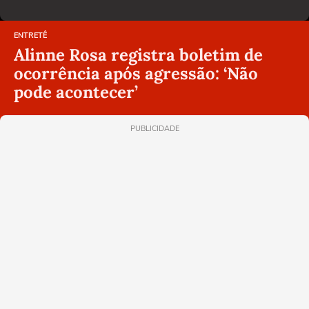
ENTRETÊ
Alinne Rosa registra boletim de
ocorrência após agressão: ‘Não
pode acontecer’
PUBLICIDADE