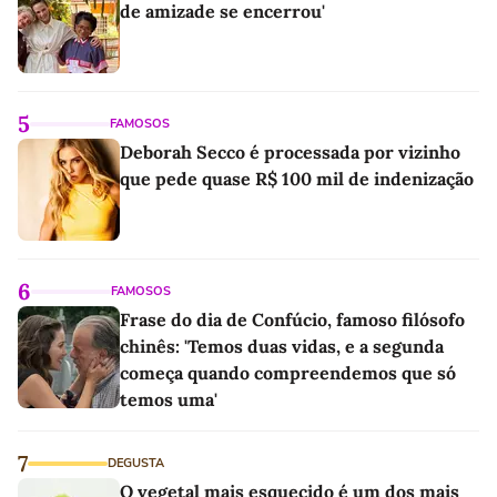
de amizade se encerrou'
5
FAMOSOS
Deborah Secco é processada por vizinho
que pede quase R$ 100 mil de indenização
6
FAMOSOS
Frase do dia de Confúcio, famoso filósofo
chinês: 'Temos duas vidas, e a segunda
começa quando compreendemos que só
temos uma'
7
DEGUSTA
O vegetal mais esquecido é um dos mais