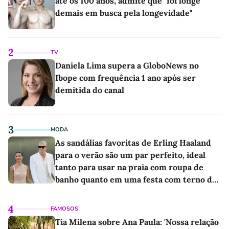
até os 100 anos, admite que "foi longe
demais em busca pela longevidade"
2
TV
Daniela Lima supera a GloboNews no
Ibope com frequência 1 ano após ser
demitida do canal
3
MODA
As sandálias favoritas de Erling Haaland
para o verão são um par perfeito, ideal
tanto para usar na praia com roupa de
banho quanto em uma festa com terno de
linho
4
FAMOSOS
Tia Milena sobre Ana Paula: 'Nossa relação