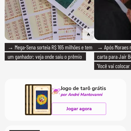
→ Mega-Sena sorteia R$ 165 milhões e tem
→ Após Moraes ne
um ganhador; veja onde saiu o prêmio
carta para Jair B
'Você vai colocar
mim'
Jogo de tarô grátis
por André Mantovanni
Jogar agora