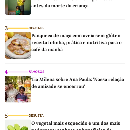
antes da morte da criança
3
RECEITAS
Panqueca de maçã com aveia sem glúten:
receita fofinha, prática e nutritiva para o
café da manhã
4
FAMOSOS
Tia Milena sobre Ana Paula: 'Nossa relação
de amizade se encerrou'
5
DEGUSTA
O vegetal mais esquecido é um dos mais
poderosos: conheça os benefícios do