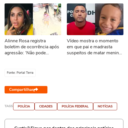
Alinne Rosa registra
Vídeo mostra o momento
boletim de ocorrência após
em que pai e madrasta
agressão: ‘Não pode
suspeitos de matar menino
acontecer’
de 3 anos são presos no
Tocantins
Fonte: Portal Terra
Compartilhar
TAGS
POLÍCIA
CIDADES
POLÍCIA FEDERAL
NOTÍCIAS