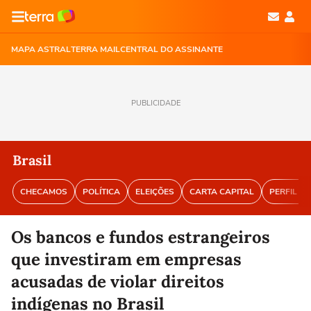
MAPA ASTRAL
TERRA MAIL
CENTRAL DO ASSINANTE
PUBLICIDADE
Brasil
CHECAMOS
POLÍTICA
ELEIÇÕES
CARTA CAPITAL
PERFIL BR
Os bancos e fundos estrangeiros
que investiram em empresas
acusadas de violar direitos
indígenas no Brasil