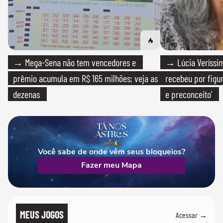
→ Mega-Sena não tem vencedores e
→ Lúcia Veríssim
prêmio acumula em R$ 165 milhões; veja as
recebeu por figur
dezenas
e preconceito'
Você sabe de onde vêm seus bloqueios?
Fazer meu Mapa
MEUS JOGOS
Acessar →