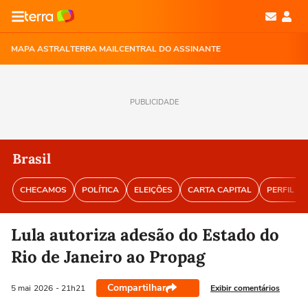
MAPA ASTRAL
TERRA MAIL
CENTRAL DO ASSINANTE
PUBLICIDADE
Brasil
CHECAMOS
POLÍTICA
ELEIÇÕES
CARTA CAPITAL
PERFIL BR
Lula autoriza adesão do Estado do
Rio de Janeiro ao Propag
Compartilhar
Exibir comentários
5 mai
2026
- 21h21