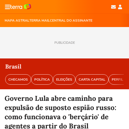
MAPA ASTRAL
TERRA MAIL
CENTRAL DO ASSINANTE
PUBLICIDADE
Brasil
CHECAMOS
POLÍTICA
ELEIÇÕES
CARTA CAPITAL
PERFIL BR
Governo Lula abre caminho para
expulsão de suposto espião russo:
como funcionava o 'berçário' de
agentes a partir do Brasil