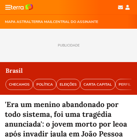
MAPA ASTRAL
TERRA MAIL
CENTRAL DO ASSINANTE
PUBLICIDADE
Brasil
CHECAMOS
POLÍTICA
ELEIÇÕES
CARTA CAPITAL
PERFIL BR
'Era um menino abandonado por
todo sistema, foi uma tragédia
anunciada': o jovem morto por leoa
após invadir jaula em João Pessoa