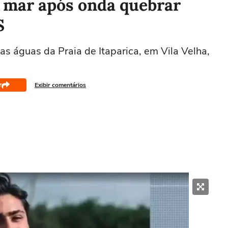
o mar após onda quebrar
S
as águas da Praia de Itaparica, em Vila Velha,
r
Exibir comentários