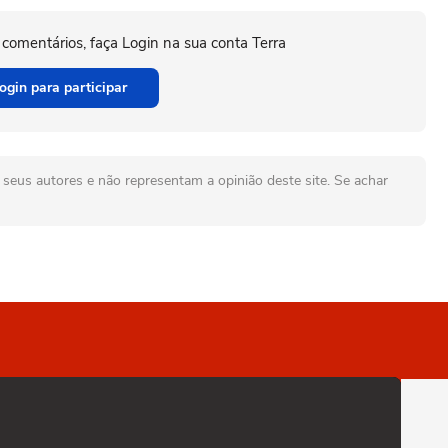
 comentários, faça Login na sua conta Terra
ogin para participar
seus autores e não representam a opinião deste site. Se achar