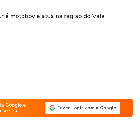
ur é motoboy e atua na região do Vale
ta Google e
a só seu