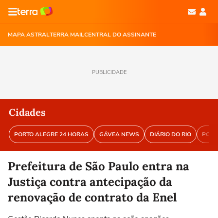
MAPA ASTRAL
TERRA MAIL
CENTRAL DO ASSINANTE
PUBLICIDADE
Cidades
PORTO ALEGRE 24 HORAS
GÁVEA NEWS
DIÁRIO DO RIO
PORT
Prefeitura de São Paulo entra na
Justiça contra antecipação da
renovação de contrato da Enel