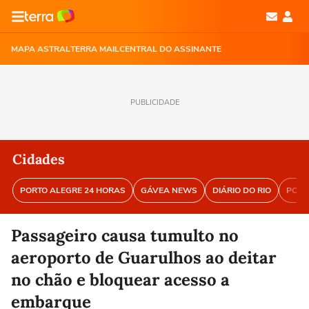
MAPA ASTRAL
TERRA MAIL
CENTRAL DO ASSINANTE
PUBLICIDADE
Cidades
PORTO ALEGRE 24 HORAS
GÁVEA NEWS
DIÁRIO DO RIO
PORT
Passageiro causa tumulto no
aeroporto de Guarulhos ao deitar
no chão e bloquear acesso a
embarque