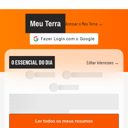
Meu Terra
Acessar o Meu Terra →
O ESSENCIAL DO DIA
Editar interesses →
Ler todos os meus resumos