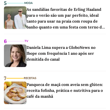
5
MODA
As sandálias favoritas de Erling Haaland
para o verão são um par perfeito, ideal
tanto para usar na praia com roupa de
banho quanto em uma festa com terno de
linho
6
TV
Daniela Lima supera a GloboNews no
Ibope com frequência 1 ano após ser
demitida do canal
7
RECEITAS
Panqueca de maçã com aveia sem glúten:
receita fofinha, prática e nutritiva para o
café da manhã