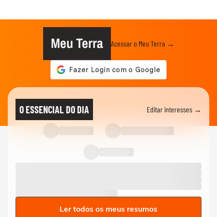
Meu Terra
Acessar o Meu Terra →
O ESSENCIAL DO DIA
Editar interesses →
Ler todos os meus resumos