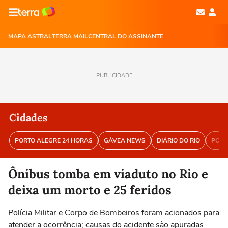
MAPA ASTRAL
TERRA MAIL
CENTRAL DO ASSINANTE
PUBLICIDADE
Cidades
PORTO ALEGRE 24 HORAS
GÁVEA NEWS
DIÁRIO DO RIO
PORT
Ônibus tomba em viaduto no Rio e
deixa um morto e 25 feridos
Polícia Militar e Corpo de Bombeiros foram acionados para
atender a ocorrência; causas do acidente são apuradas