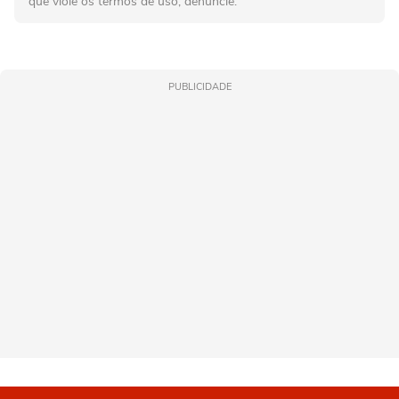
que viole os termos de uso, denuncie.
PUBLICIDADE