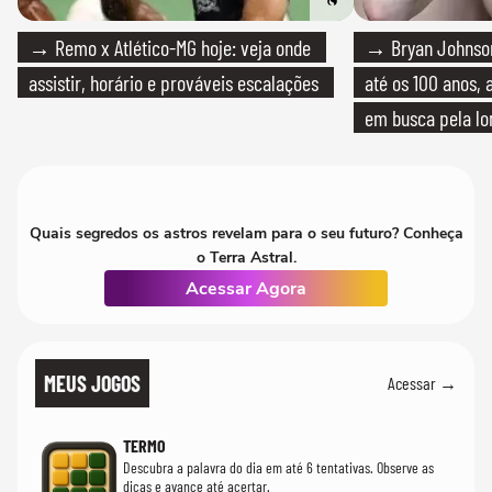
→ Remo x Atlético-MG hoje: veja onde
→ Bryan Johnson
assistir, horário e prováveis escalações
até os 100 anos, 
em busca pela lo
Quais segredos os astros revelam para o seu futuro? Conheça
o Terra Astral.
Acessar Agora
MEUS JOGOS
Acessar →
TERMO
Descubra a palavra do dia em até 6 tentativas. Observe as
dicas e avance até acertar.