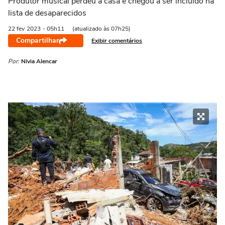
Produtor musical perdeu a casa e chegou a ser incluído na
lista de desaparecidos
22 fev
2023
- 05h11
(atualizado às 07h25)
Compartilhar
Exibir comentários
Por:
Nivia Alencar