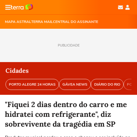
MAPA ASTRAL
TERRA MAIL
CENTRAL DO ASSINANTE
PUBLICIDADE
Cidades
PORTO ALEGRE 24 HORAS
GÁVEA NEWS
DIÁRIO DO RIO
PORT
"Fiquei 2 dias dentro do carro e me
hidratei com refrigerante", diz
sobrevivente da tragédia em SP