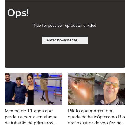
Ops!
Não foi possível reproduzir o vídeo
Tentar novamente
Menino de 11 anos que
Piloto que morreu em
perdeu a perna em ataque
queda de helicóptero no Rio
de tubarão dá primeiros
era instrutor de voo fez post
passos com nova prótese
cantando louvor antes de