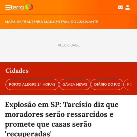
MAPA ASTRAL
TERRA MAIL
CENTRAL DO ASSINANTE
PUBLICIDADE
Cidades
PORTO ALEGRE 24 HORAS
GÁVEA NEWS
DIÁRIO DO RIO
PORT
Explosão em SP: Tarcísio diz que
moradores serão ressarcidos e
promete que casas serão
'recuperadas'