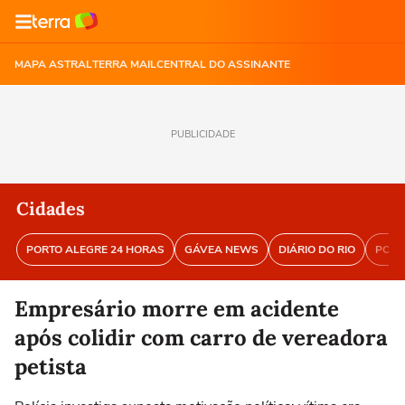
MAPA ASTRAL
TERRA MAIL
CENTRAL DO ASSINANTE
PUBLICIDADE
Cidades
PORTO ALEGRE 24 HORAS
GÁVEA NEWS
DIÁRIO DO RIO
PORT
Empresário morre em acidente
após colidir com carro de vereadora
petista